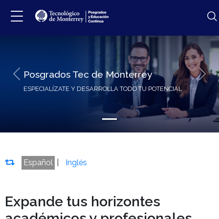
Posgrados Tec de Monterrey
Previous
Next
ESPECIALÍZATE Y DESARROLLA TODO TU POTENCIAL
Español
|
Inglés
Expande tus horizontes
académicos y profesionales