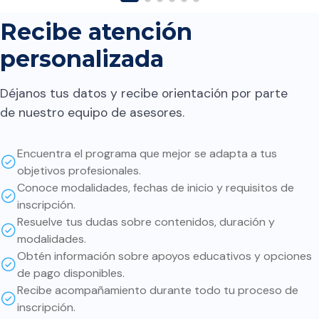
futuras regresiones en el
contenido. A quien lo
Recibe atención
considera le digo: Que el
personalizada
contenido es el necesario
para implementar y conocer
Déjanos tus datos y recibe orientación por parte
cómo iniciar en este ámbito.
de nuestro equipo de asesores.
Sin embargo, la parte más
interesante y valiosa es
Encuentra el programa que mejor se adapta a tus
profundizar por nuestra
objetivos profesionales.
cuenta en cada uno de los
Conoce modalidades, fechas de inicio y requisitos de
temas. Si bien muchas cosas
inscripción.
ya están implementadas,
Resuelve tus dudas sobre contenidos, duración y
modalidades.
entender cómo funcionan de
Obtén información sobre apoyos educativos y opciones
fondo ayuda a tomar mejores
de pago disponibles.
decisiones sobre cómo usar
Recibe acompañamiento durante todo tu proceso de
cada herramienta. Además:
inscripción.