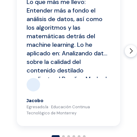
Lo que más me llevo:
Entender más a fondo el
análisis de datos, así como
los algoritmos y las
matemáticas detrás del
machine learning. Lo he
aplicado en: Analizando datos
sobre la calidad del
contenido destilado
mediante el Reading Mode de
Google Chrome para tomar
decisiones relacionadas con
Jacobo
tecnologías de destilación.
Egresado/a · Educación Continua
Asimismo, definiendo un
Tecnológico de Monterrey
framework que permita
medir la calidad y evitar