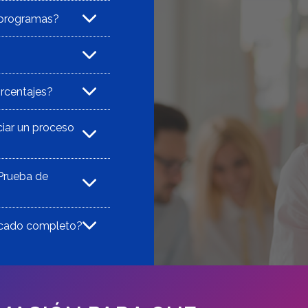
s programas?
rcentajes?
ciar un proceso
 Prueba de
ficado completo?