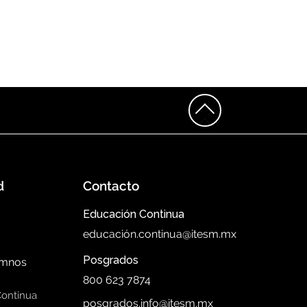
d
Contacto
Educación Continua
educación.continua@itesm.mx
Posgrados
umnos
800 623 7874
Continua
posgrados.info@itesm.mx