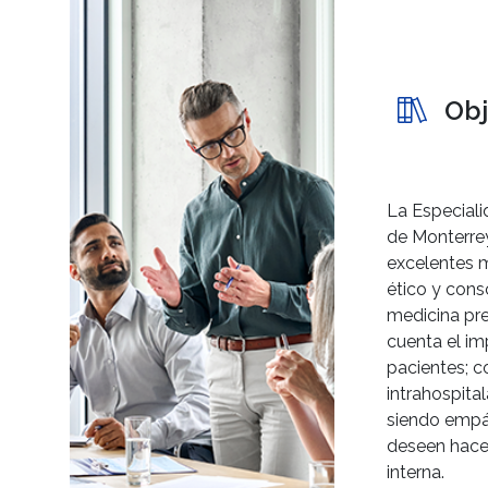
Obj
La Especiali
de Monterre
excelentes m
ético y cons
medicina pre
cuenta el im
pacientes; c
intrahospita
siendo empá
deseen hacer
interna.