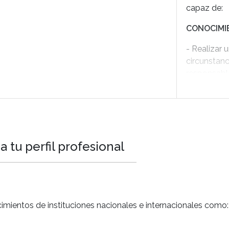
capaz de:
CONOCIMI
- Realizar 
circunstanc
responsable
- Identifica
contribuye 
- Decidir, 
auxiliares 
 tu perfil profesional
necesarios 
- Document
paciente, i
pronóstico 
mientos de instituciones nacionales e internacionales como:
- Aplicar l
lograr las 