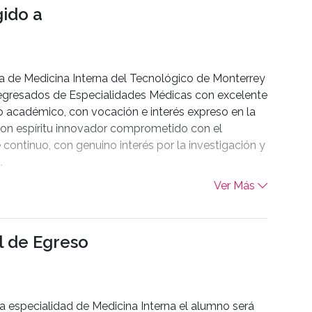
gido a
a de Medicina Interna del Tecnológico de Monterrey
 egresados de Especialidades Médicas con excelente
académico, con vocación e interés expreso en la
 con espíritu innovador comprometido con el
 continuo, con genuino interés por la investigación y
.
Ver Más
ar al programa, los aspirantes deberán cumplir
iamente con los requisitos establecidos por el
o de Monterrey y la secretaria de Salud de Nuevo
il de Egreso
ingreso a Posgrado.
r la especialidad de Medicina Interna el alumno será