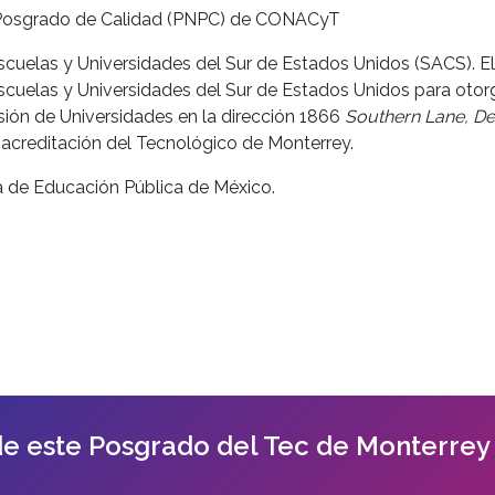
e Posgrado de Calidad (PNPC) de CONACyT
su entorno.
scuelas y Universidades del Sur de Estados Unidos (SACS). E
HABILIDA
scuelas y Universidades del Sur de Estados Unidos para otor
- Establece
ión de Universidades en la dirección 1866
Southern Lane, De
escuchando
acreditación del Tecnológico de Monterrey.
tomar deci
ía de Educación Pública de México.
- Promover
mitigando 
estilos de 
longevidad
- Aplicar l
diagnóstico
problemas d
ambulatorio
de este Posgrado del Tec de Monterrey
- Sintetiza
manera orga