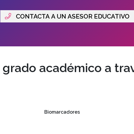
familiares.
CONTACTA A UN ASESOR EDUCATIVO
- Adaptarse
- Practicar 
tecnologías
pacientes 
ACTITUDE
e grado académico a trav
- Ofrecer u
y su famili
- Ser respo
florecimie
- Determina
Biomarcadores
médica y en