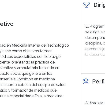
Diri
etivo
El Program
se dirige a
desempeño 
disciplina,
dad en Medicina Interna del Tecnológico
aprendizaje
y tiene como objetivos formar
la docencia
édicos especialistas con liderazgo
ciente, orientando la práctica de
Para ingres
ventiva y ambulatoria teniendo en
satisfactor
pacto social que genera en los
Tecnológic
onserva su posición en medicina
Perf
León para 
laria como cabeza del equipo de salud
tico y formador de médicos que
 una especialidad afín a la medicina
Al finaliza