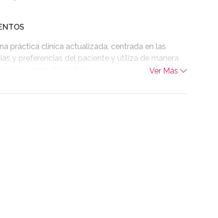
ENTOS
una práctica clínica actualizada, centrada en las
ias y preferencias del paciente y utiliza de manera
 los recursos disponibles.
Ver Más
r evidencia pertinente, la evalúa de manera crítica y
a la difusión y creación de conocimientos.
ejecutar e interpretar adecuadamente los estudios
y procedimientos diagnósticos o terapéuticos
en la atención del paciente.
ar de manera completa el padecimiento del
ntervenciones realizadas, planes diagnósticos y
en el expediente clínico y documentos legales.
a ciencia y el conocimiento de manera eficiente para
metas de tratamiento individualizadas al paciente y