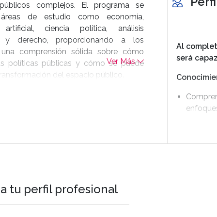
Perf
públicos complejos. El programa se
 áreas de estudio como economía,
 artificial, ciencia política, análisis
vo y derecho, proporcionando a los
Al complet
s una comprensión sólida sobre cómo
será capaz
Ver Más
as políticas públicas y cómo se puede
 transformación del espacio público.
Conocimie
Comprend
enfoques
Diseñar 
eficacia 
Usar her
la gestió
de datos 
 tu perfil profesional
Tomar de
con base