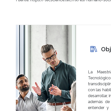
Obj
La Maestrí
Tecnológi
transdiscipl
con las habi
desarrollar,
además de 
entender y 