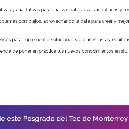
Tener c
tivas y cualitativas para analizar datos, evaluar políticas y 
inteligen
blemas complejos, aprovechando la data para crear y mejorar
estratég
área de i
éticos para implementar soluciones y políticas justas, equita
Habilidad
iencia de poner en práctica tus nuevos conocimientos en sit
Utilizar
análisis 
decision
cualitati
Colabora
transdisc
Liderar p
pública 
de este Posgrado del Tec de Monterrey
Distingui
desarrol