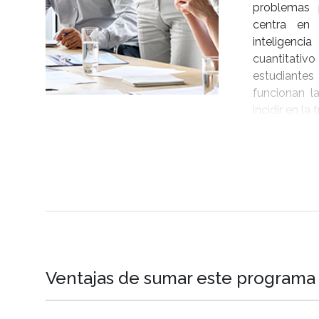
problemas 
centra en
inteligencia
cuantitati
estudiante
funcionan l
incidir en la
Ventajas de sumar este programa a