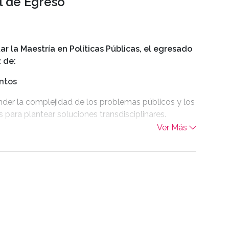
il de Egreso
ar la Maestría en Políticas Públicas, el egresado
 de:
ntos
er la complejidad de los problemas públicos y los
 para plantear soluciones transdisciplinares.
Ver Más
e implementar políticas efectivas y evaluar la
de las existentes.
ramientas tecnológicas y enfoques innovadores en
n y análisis de políticas públicas, incluyendo ciencia
e inteligencia artificial.
cisiones sobre resolución de problemas públicos
 en evidencia.