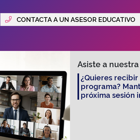
equitati
CONTACTA A UN ASESOR EDUCATIVO
Introduc
públicas
iniciativ
Actitudes
Ser un t
Asiste a nuestra
con un p
¿Quieres recibi
Ser un l
programa? Mante
competit
próxima sesión 
Ser un pr
responsa
públicas