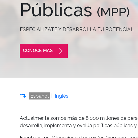
Públicas
(MPP)
ESPECIALÍZATE Y DESARROLLA TU POTENCIAL
CONOCE MÁS
Español
|
Inglés
Actualmente somos más de 8,000 millones de persona
desarrolla, implementa y evalúa políticas públicas y
Fuente: https://tecscience.tec.mx/es/humano-soc