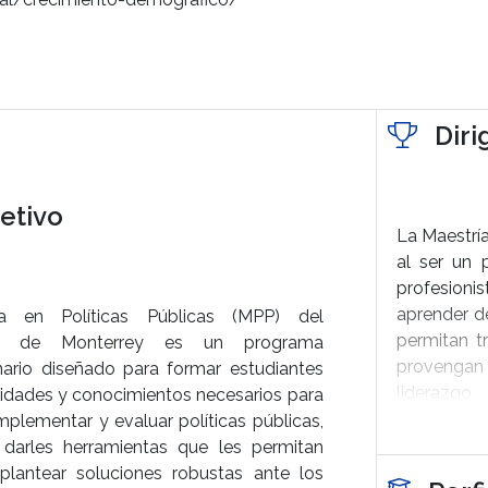
Diri
etivo
La Maestría
al ser un 
profesioni
aprender de
a en Políticas Públicas (MPP) del
permitan t
co de Monterrey es un programa
provengan
inario diseñado para formar estudiantes
liderazgo
lidades y conocimientos necesarios para
investigad
 implementar y evaluar políticas públicas,
sector pri
darles herramientas que les permitan
incidir en l
plantear soluciones robustas ante los