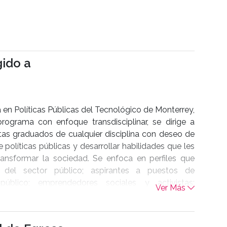
gido a
 en Políticas Públicas del Tecnológico de Monterrey,
programa con enfoque transdisciplinar, se dirige a
stas graduados de cualquier disciplina con deseo de
 políticas públicas y desarrollar habilidades que les
ransformar la sociedad. Se enfoca en perfiles que
 del sector público; aspirantes a puestos de
 público; emprendedores sociales y activistas;
Ver Más
ores y académicos, así como a profesionales del
vado, que cuenten con el interés y la motivación de
o público.