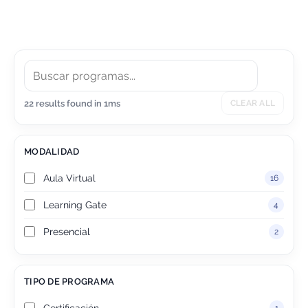
salud física, mental y emocional en entornos laborales
actuales.
22 results found in 1ms
CLEAR ALL
MODALIDAD
Aula Virtual
16
Learning Gate
4
Presencial
2
TIPO DE PROGRAMA
Certificación