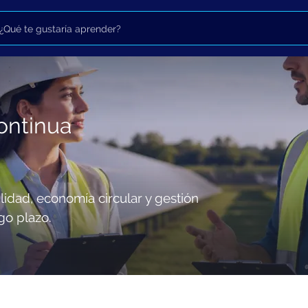
ontinua
lidad, economía circular y gestión
go plazo.
conomía circular y gestión
.