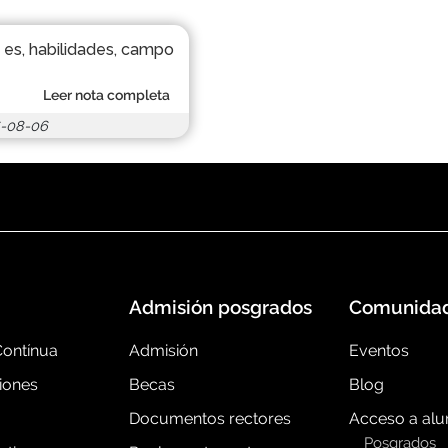
é es, habilidades, campo
Leer nota completa
-08-06
Admisión posgrados
Comunida
ontínua
Admisión
Eventos
iones
Becas
Blog
Documentos rectores
Acceso a al
Posgrados