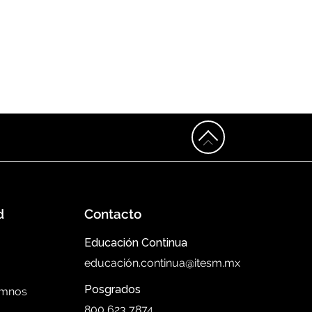
d
Contacto
Educación Continua
educación.continua@itesm.mx
Posgrados
umnos
800 623 7874