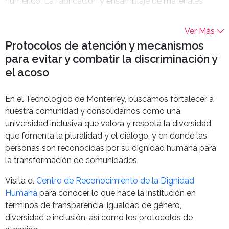
numérico. La fabricación y ensamblaje de materiales
para aplicaciones industriales, tales como amortiguación
de vibraciones, optoelectrónica, carga de esfuerzos,
Ver Más
transferencia de calor, almacenamiento de energía por
Protocolos de atención y mecanismos
cambio de fase, almacenamiento de energía térmica,
para evitar y combatir la discriminación y
polímeros biodegradables, catálisis química, entre
el acoso
muchos otros. Los estudiantes trabajan en proyectos
que están dirigidos a la creación de materiales
prototípicos y su caracterización y pruebas de
En el Tecnológico de Monterrey, buscamos fortalecer a
rendimiento para aplicaciones específicas. Los
nuestra comunidad y consolidarnos como una
estudiantes en esta pista se convierten en expertos en el
universidad inclusiva que valora y respeta la diversidad,
enfoque de ingeniería multi-escala al aprender cómo
que fomenta la pluralidad y el diálogo, y en donde las
modificar características en escalas microscópicas o de
personas son reconocidas por su dignidad humana para
mayor longitud para ajustar las propiedades
la transformación de comunidades.
macroscópicas de sus materiales. Se enfatiza el uso de
Visita el
Centro de Reconocimiento de la Dignidad
técnicas de importancia industrial, incluido el análisis
Humana
para conocer lo que hace la institución en
mecánico dinámico, la reología, la espectroscopia
términos de transparencia, igualdad de género,
molecular y las pruebas optoelectrónicas. Al final,
diversidad e inclusión, así como los protocolos de
Ciencia e Ingeniería de Materiales conecta el programa