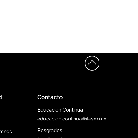
d
Contacto
Educación Continua
educación.continua@itesm.mx
Posgrados
umnos