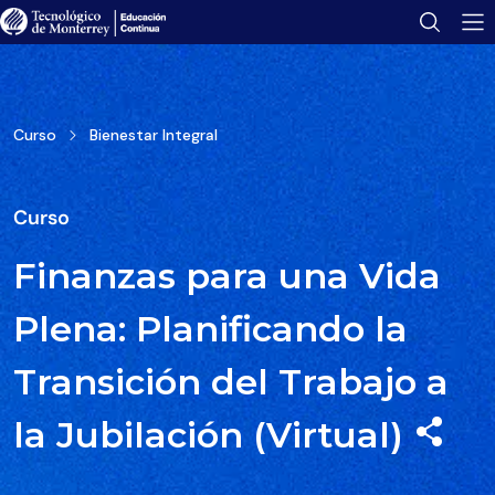
Tu folleto se ha enviado con éxito.
Encuéntralo en tu bandeja de correo.
Abrir folleto
Curso
Bienestar Integral
Curso
Finanzas para una Vida
Plena: Planificando la
Transición del Trabajo a
la Jubilación (Virtual)