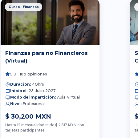
Curso · Finanzas
Finanzas para no Financieros
S
(Virtual)
C
9.9 · 185 opiniones
Duración:
40hrs
Inicia el:
23 Julio 2027
Modo de impartición:
Aula Virtual
Nivel:
Profesional
$ 30,200 MXN
Hasta 12 mensualidades de $ 2,517 MXN con
H
tarjetas participantes.
t