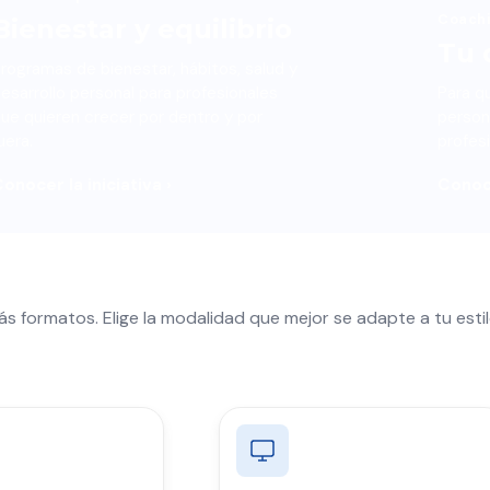
Coach
Bienestar y equilibrio
Tu d
rogramas de bienestar, hábitos, salud y
esarrollo personal para profesionales
Para q
ue quieren crecer por dentro y por
person
uera.
profes
onocer la iniciativa ›
Conoce
s formatos. Elige la modalidad que mejor se adapte a tu estil