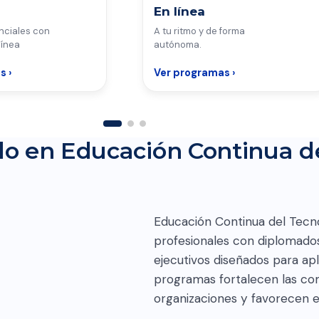
En línea
nciales con
A tu ritmo y de forma
línea
autónoma.
s ›
Ver programas ›
do en Educación Continua d
Educación Continua del Tec
EY
profesionales con diplomados 
ejecutivos diseñados para apl
programas fortalecen las c
organizaciones y favorecen el