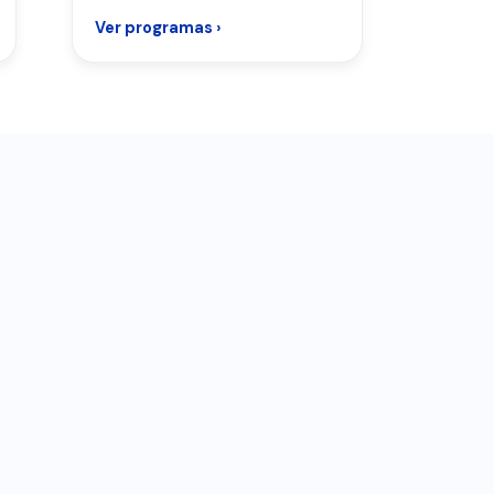
Ver programas ›
Ver pr