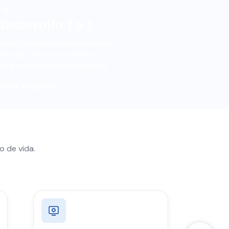
ing
esarrollo 1 a 1
uienes buscan acompañamiento
alizado para su crecimiento
ional con coaches certificados.
r la iniciativa ›
o de vida.