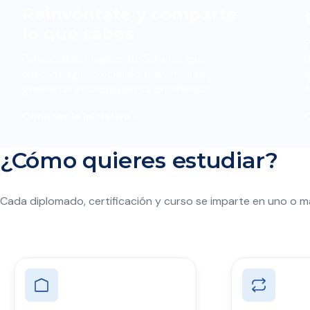
Reinvéntate y comparte
lo que sabes
P
Para adultos mayores de 50 años que
d
buscan seguir creciendo, reinventarse y
q
generar un impacto con su experiencia.
f
Conocer la iniciativa ›
C
¿Cómo quieres estudiar?
Cada diplomado, certificación y curso se imparte en uno o má