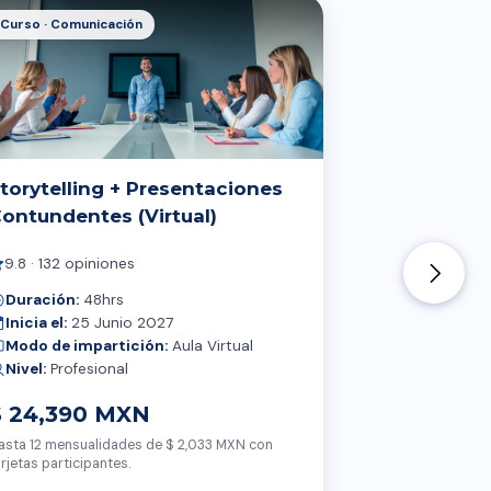
Curso · Comunicación
Curs
torytelling + Presentaciones
Pro
ontundentes (Virtual)
(Vir
9.8 · 132 opiniones
9.8
Duración:
48hrs
Dur
Inicia el:
25 Junio 2027
Inic
Modo de impartición:
Aula Virtual
Mod
Nivel:
Profesional
Niv
$ 24,390 MXN
$ 2
asta 12 mensualidades de $ 2,033 MXN con
Hasta 
arjetas participantes.
tarjet