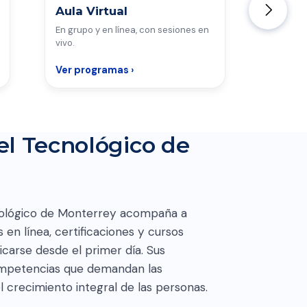
Aula Virtual
Live
En grupo y en línea, con sesiones en
Certific
vivo.
compete
Ver programas ›
Ver pr
el Tecnológico de
nológico de Monterrey acompaña a
en línea, certificaciones y cursos
icarse desde el primer día. Sus
ompetencias que demandan las
 crecimiento integral de las personas.