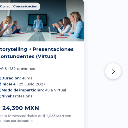
Curso · Comunicación
Curs
torytelling + Presentaciones
Pro
ontundentes (Virtual)
(Vir
9.8 · 132 opiniones
9.8
Duración:
48hrs
Dur
Inicia el:
25 Junio 2027
Inic
Modo de impartición:
Aula Virtual
Mod
Nivel:
Profesional
Niv
$ 24,390 MXN
$ 2
asta 12 mensualidades de $ 2,033 MXN con
Hasta 
arjetas participantes.
tarjet