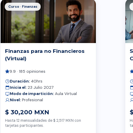
Curso · Finanzas
Finanzas para no Financieros
S
(Virtual)
C
9.9 · 185 opiniones
Duración:
40hrs
Inicia el:
23 Julio 2027
Modo de impartición:
Aula Virtual
Nivel:
Profesional
$ 30,200 MXN
Hasta 12 mensualidades de $ 2,517 MXN con
H
tarjetas participantes.
t