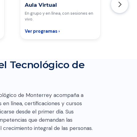
Aula Virtual
Live
En grupo y en línea, con sesiones en
Certific
vivo.
compete
Ver programas ›
Ver pr
el Tecnológico de
nológico de Monterrey acompaña a
en línea, certificaciones y cursos
icarse desde el primer día. Sus
ompetencias que demandan las
 crecimiento integral de las personas.