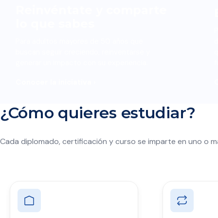
Reinvéntate y comparte
lo que sabes
P
Para adultos mayores de 50 años que
d
buscan seguir creciendo, reinventarse y
q
generar un impacto con su experiencia.
f
Conocer la iniciativa ›
C
¿Cómo quieres estudiar?
Cada diplomado, certificación y curso se imparte en uno o má