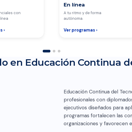
En línea
nciales con
A tu ritmo y de forma
línea
autónoma.
s ›
Ver programas ›
do en Educación Continua d
Educación Continua del Tec
EY
profesionales con diplomados 
ejecutivos diseñados para apl
programas fortalecen las c
organizaciones y favorecen el