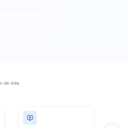
ing
esarrollo 1 a 1
uienes buscan acompañamiento
alizado para su crecimiento
ional con coaches certificados.
r la iniciativa ›
o de vida.