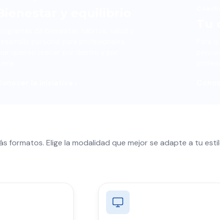
Coach
Bienestar y equilibrio
Tu d
rogramas de bienestar, hábitos, salud y
esarrollo personal para profesionales
Para q
ue quieren crecer por dentro y por
person
uera.
profes
onocer la iniciativa ›
Conoce
s formatos. Elige la modalidad que mejor se adapte a tu estil