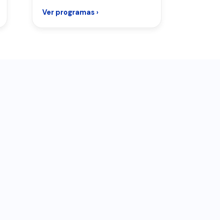
Ver programas ›
Ver pr