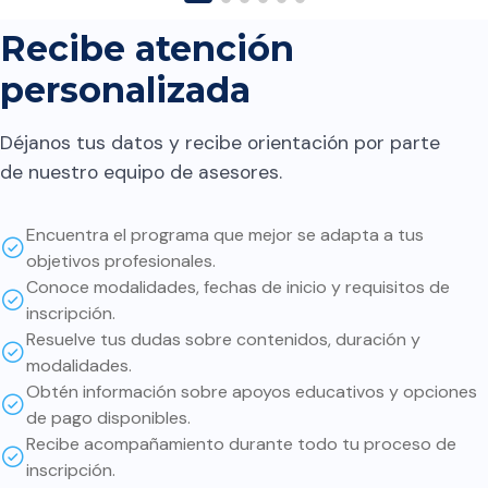
futuras regresiones en el
contenido. A quien lo
Recibe atención
considera le digo: Que el
personalizada
contenido es el necesario
para implementar y conocer
Déjanos tus datos y recibe orientación por parte
cómo iniciar en este ámbito.
de nuestro equipo de asesores.
Sin embargo, la parte más
interesante y valiosa es
Encuentra el programa que mejor se adapta a tus
profundizar por nuestra
objetivos profesionales.
cuenta en cada uno de los
Conoce modalidades, fechas de inicio y requisitos de
temas. Si bien muchas cosas
inscripción.
ya están implementadas,
Resuelve tus dudas sobre contenidos, duración y
modalidades.
entender cómo funcionan de
Obtén información sobre apoyos educativos y opciones
fondo ayuda a tomar mejores
de pago disponibles.
decisiones sobre cómo usar
Recibe acompañamiento durante todo tu proceso de
cada herramienta. Además:
inscripción.