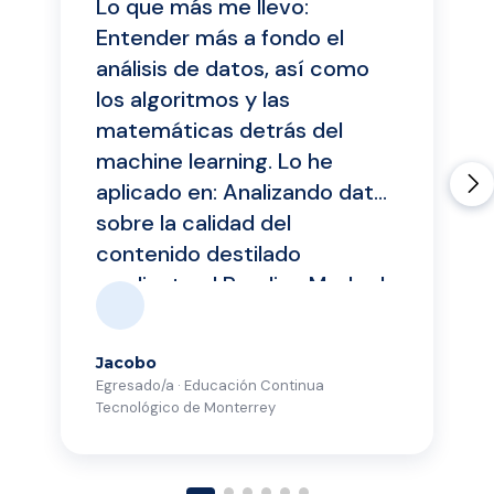
Lo que más me llevo:
Entender más a fondo el
análisis de datos, así como
los algoritmos y las
matemáticas detrás del
machine learning. Lo he
aplicado en: Analizando datos
sobre la calidad del
contenido destilado
mediante el Reading Mode de
Google Chrome para tomar
decisiones relacionadas con
Jacobo
tecnologías de destilación.
Egresado/a · Educación Continua
Asimismo, definiendo un
Tecnológico de Monterrey
framework que permita
medir la calidad y evitar