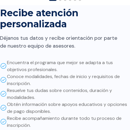
futuras regresiones en el
contenido. A quien lo
Recibe atención
considera le digo: Que el
personalizada
contenido es el necesario
para implementar y conocer
Déjanos tus datos y recibe orientación por parte
cómo iniciar en este ámbito.
de nuestro equipo de asesores.
Sin embargo, la parte más
interesante y valiosa es
Encuentra el programa que mejor se adapta a tus
profundizar por nuestra
objetivos profesionales.
cuenta en cada uno de los
Conoce modalidades, fechas de inicio y requisitos de
temas. Si bien muchas cosas
inscripción.
ya están implementadas,
Resuelve tus dudas sobre contenidos, duración y
modalidades.
entender cómo funcionan de
Obtén información sobre apoyos educativos y opciones
fondo ayuda a tomar mejores
de pago disponibles.
decisiones sobre cómo usar
Recibe acompañamiento durante todo tu proceso de
cada herramienta. Además:
inscripción.