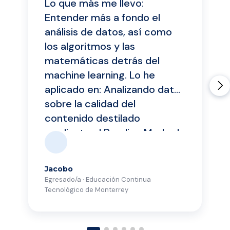
Lo que más me llevo:
Entender más a fondo el
análisis de datos, así como
los algoritmos y las
matemáticas detrás del
machine learning. Lo he
aplicado en: Analizando datos
sobre la calidad del
contenido destilado
mediante el Reading Mode de
Google Chrome para tomar
decisiones relacionadas con
Jacobo
tecnologías de destilación.
Egresado/a · Educación Continua
Asimismo, definiendo un
Tecnológico de Monterrey
framework que permita
medir la calidad y evitar