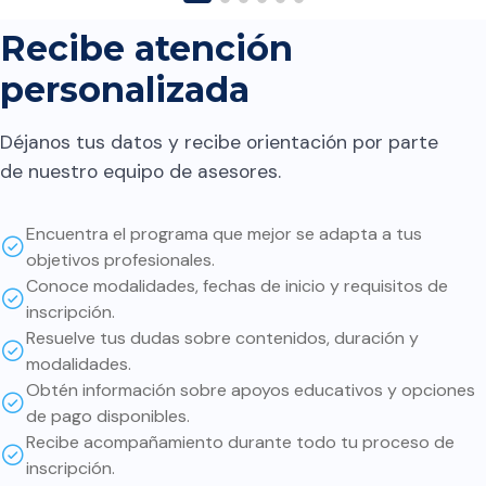
futuras regresiones en el
contenido. A quien lo
Recibe atención
considera le digo: Que el
personalizada
contenido es el necesario
para implementar y conocer
Déjanos tus datos y recibe orientación por parte
cómo iniciar en este ámbito.
de nuestro equipo de asesores.
Sin embargo, la parte más
interesante y valiosa es
Encuentra el programa que mejor se adapta a tus
profundizar por nuestra
objetivos profesionales.
cuenta en cada uno de los
Conoce modalidades, fechas de inicio y requisitos de
temas. Si bien muchas cosas
inscripción.
ya están implementadas,
Resuelve tus dudas sobre contenidos, duración y
modalidades.
entender cómo funcionan de
Obtén información sobre apoyos educativos y opciones
fondo ayuda a tomar mejores
de pago disponibles.
decisiones sobre cómo usar
Recibe acompañamiento durante todo tu proceso de
cada herramienta. Además:
inscripción.