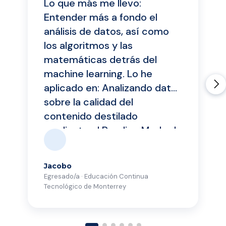
Lo que más me llevo:
Entender más a fondo el
análisis de datos, así como
los algoritmos y las
matemáticas detrás del
machine learning. Lo he
aplicado en: Analizando datos
sobre la calidad del
contenido destilado
mediante el Reading Mode de
Google Chrome para tomar
decisiones relacionadas con
Jacobo
tecnologías de destilación.
Egresado/a · Educación Continua
Asimismo, definiendo un
Tecnológico de Monterrey
framework que permita
medir la calidad y evitar