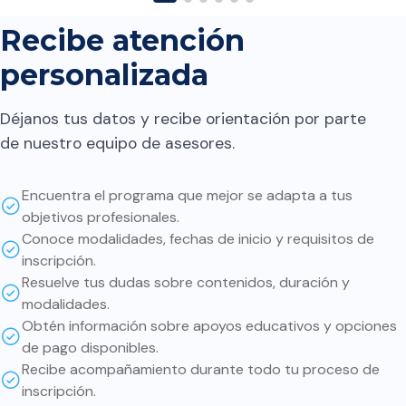
futuras regresiones en el
contenido. A quien lo
Recibe atención
considera le digo: Que el
personalizada
contenido es el necesario
para implementar y conocer
Déjanos tus datos y recibe orientación por parte
cómo iniciar en este ámbito.
de nuestro equipo de asesores.
Sin embargo, la parte más
interesante y valiosa es
Encuentra el programa que mejor se adapta a tus
profundizar por nuestra
objetivos profesionales.
cuenta en cada uno de los
Conoce modalidades, fechas de inicio y requisitos de
temas. Si bien muchas cosas
inscripción.
ya están implementadas,
Resuelve tus dudas sobre contenidos, duración y
modalidades.
entender cómo funcionan de
Obtén información sobre apoyos educativos y opciones
fondo ayuda a tomar mejores
de pago disponibles.
decisiones sobre cómo usar
Recibe acompañamiento durante todo tu proceso de
cada herramienta. Además:
inscripción.