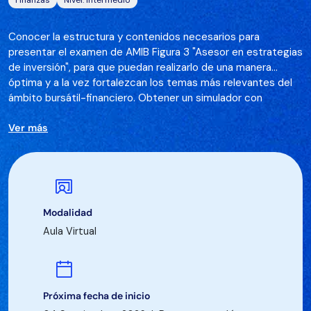
Finanzas
Nivel: Intermedio
Conocer la estructura y contenidos necesarios para
presentar el examen de AMIB Figura 3 "Asesor en estrategias
de inversión", para que puedan realizarlo de una manera
óptima y a la vez fortalezcan los temas más relevantes del
ámbito bursátil-financiero. Obtener un simulador con
preguntas con el que puedan practicar y determinar su
calificación estimada.
Ver más
Modalidad
Aula Virtual
Próxima fecha de inicio