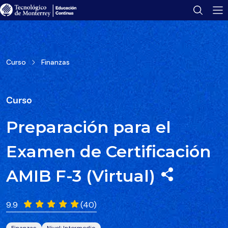
Tu folleto se ha enviado con éxito.
Encuéntralo en tu bandeja de correo.
Abrir folleto
Curso
Finanzas
Curso
Preparación para el
Examen de Certificación
AMIB F-3 (Virtual)
9.9
(40)