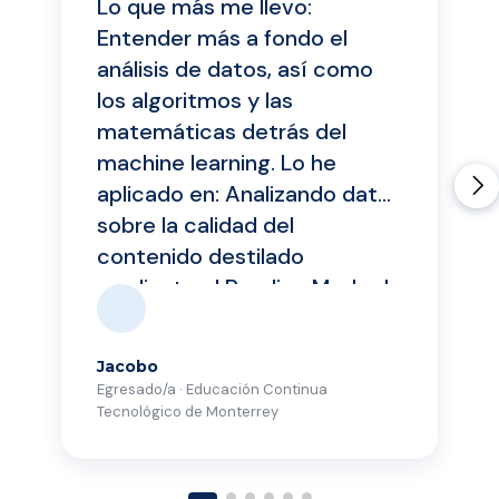
Lo que más me llevo:
Entender más a fondo el
análisis de datos, así como
los algoritmos y las
matemáticas detrás del
machine learning. Lo he
aplicado en: Analizando datos
sobre la calidad del
contenido destilado
mediante el Reading Mode de
Google Chrome para tomar
decisiones relacionadas con
Jacobo
tecnologías de destilación.
Egresado/a · Educación Continua
Asimismo, definiendo un
Tecnológico de Monterrey
framework que permita
medir la calidad y evitar