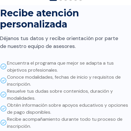
futuras regresiones en el
contenido. A quien lo
Recibe atención
considera le digo: Que el
personalizada
contenido es el necesario
para implementar y conocer
Déjanos tus datos y recibe orientación por parte
cómo iniciar en este ámbito.
de nuestro equipo de asesores.
Sin embargo, la parte más
interesante y valiosa es
Encuentra el programa que mejor se adapta a tus
profundizar por nuestra
objetivos profesionales.
cuenta en cada uno de los
Conoce modalidades, fechas de inicio y requisitos de
temas. Si bien muchas cosas
inscripción.
ya están implementadas,
Resuelve tus dudas sobre contenidos, duración y
modalidades.
entender cómo funcionan de
Obtén información sobre apoyos educativos y opciones
fondo ayuda a tomar mejores
de pago disponibles.
decisiones sobre cómo usar
Recibe acompañamiento durante todo tu proceso de
cada herramienta. Además:
inscripción.