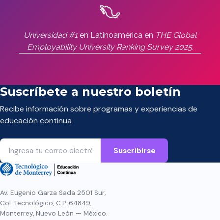
Universidad #1
en Latinoamérica en
THE Global
Employability University Ranking Survey 2025.
Suscríbete a nuestro boletín
Recibe información sobre programas y experiencias de
educación continua
Av. Eugenio Garza Sada 2501 Sur,
Col. Tecnológico, C.P. 64849,
Monterrey, Nuevo León — México.