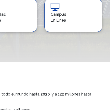
dad
Campus
a
En Línea
 todo el mundo hasta
2030
, y a 122 millones hasta
nales y alternas.