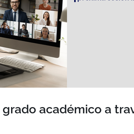
 con expositores de múltiples industrias, logrando así que la
e grado académico a trav