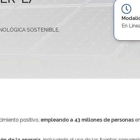
Modali
En Líne
NOLÓGICA SOSTENIBLE.
cimiento positivo,
empleando a 43 millones de personas
en
ón de la energía,
incluyendo el uso de las fuentes convencio