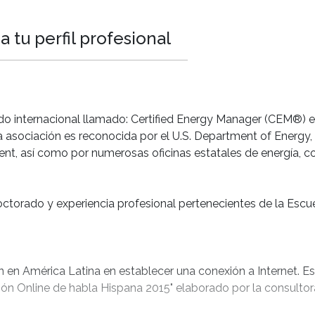
Evaluar 
energéti
 tu perfil profesional
Entender
perspecti
global y
innovado
ado internacional llamado: Certified Energy Manager (CEM®) e
Habilidade
a asociación es reconocida por el U.S. Department of Energy
ent, así como por numerosas oficinas estatales de energía, c
Desarrol
problem
torado y experiencia profesional pertenecientes de la Escuel
Utilizar 
administ
Liderar 
privados
ón en América Latina en establecer una conexión a Internet. 
proyecto
ión Online de habla Hispana 2015" elaborado por la consultor
Generar 