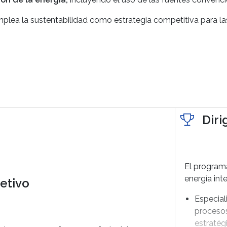
lea la sustentabilidad como estrategia competitiva para la
Diri
El program
energía int
etivo
Especiali
procesos
estratég