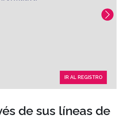
Next
 experiencia brindada por éstos le de un valor
IR AL REGISTRO
és de sus líneas de