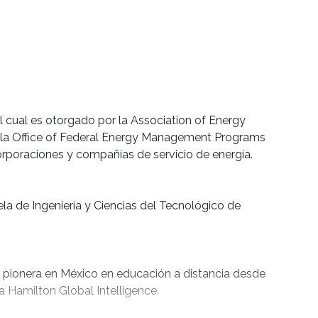
factibilidad económica de los proyectos
cos.
 el modelo, la estructura, las condiciones y
vas de la industria y unificar la estrategia energética
 la estrategia de la organización bajo un esquema
r.
l cual es otorgado por la Association of Energy
s:
, la Office of Federal Energy Management Programs
orporaciones y compañías de servicio de energía.
lar pensamiento crítico para la comprensión de
as complejos.
a de Ingeniería y Ciencias del Tecnológico de
la tecnología y los datos para informar y mejorar la
ración energética.
equipos y proyectos en entornos públicos o
, guiando la implementación de estrategias y
Es pionera en México en educación a distancia desde
s de alto impacto.
a Hamilton Global Intelligence.
valor en las organizaciones con un liderazgo amplio