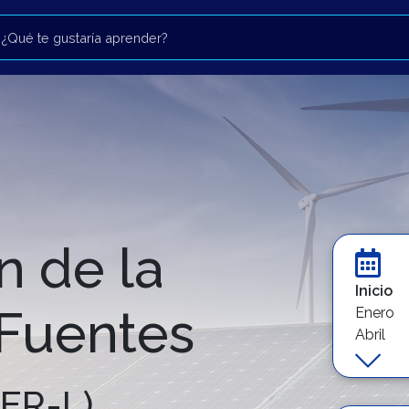
n de la
Inicio
 Fuentes
Enero
Abril
Septie
ER-L)