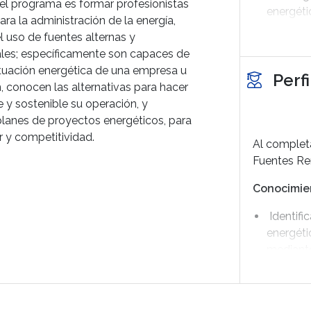
del programa es formar profesionistas
energéti
ara la administración de la energía,
l uso de fuentes alternas y
Resolver
les; específicamente son capaces de
transfor
situación energética de una empresa u
Perf
Desarrol
, conocen las alternativas para hacer
innovaci
e y sostenible su operación, y
los recu
lanes de proyectos energéticos, para
r y competitividad.
Al completa
Fuentes Re
Conocimie
Identifi
energéti
mediante
Proponer
energéti