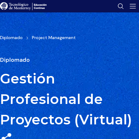
Tu folleto se ha enviado con éxito.
Encuéntralo en tu bandeja de correo.
Abrir folleto
Diplomado
Project Management
Diplomado
Gestión
Profesional de
Proyectos (Virtual)