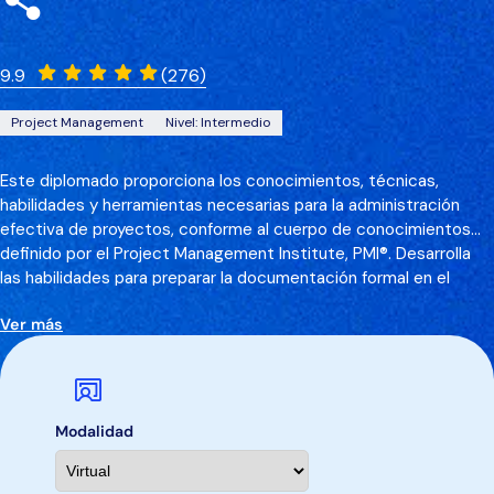
9.9
(276)
Project Management
Nivel: Intermedio
Este diplomado proporciona los conocimientos, técnicas,
habilidades y herramientas necesarias para la administración
efectiva de proyectos, conforme al cuerpo de conocimientos
definido por el Project Management Institute, PMI®. Desarrolla
las habilidades para preparar la documentación formal en el
inicio, planeación, ejecución, seguimiento y control de
Ver más
proyectos, así como en el cierre de proyectos.
Modalidad