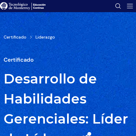
Tu folleto se ha enviado con éxito.
Encuéntralo en tu bandeja de correo.
Abrir folleto
Certificado
Liderazgo
Certificado
Desarrollo de
Habilidades
Gerenciales: Líder