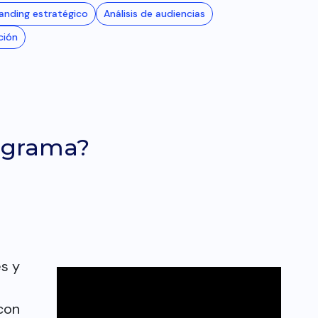
anding estratégico
Análisis de audiencias
ción
ograma?
s y
con