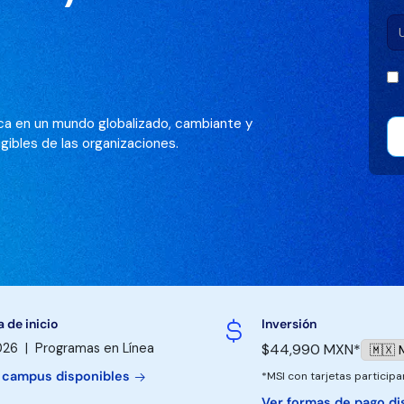
ica en un mundo globalizado, cambiante y
ngibles de las organizaciones.
 de inicio
Inversión
026 | Programas en Línea
$44,990 MXN*
y campus disponibles
*MSI con tarjetas particip
Ver formas de pago d