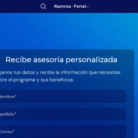
Alumnos · Portal
Tu folleto se ha enviado con éxito.
Encuéntralo en tu bandeja de correo.
Abrir folleto
Recibe asesoría personalizada
janos tus datos y recibe la información que necesitas
bre el programa y sus beneficios.