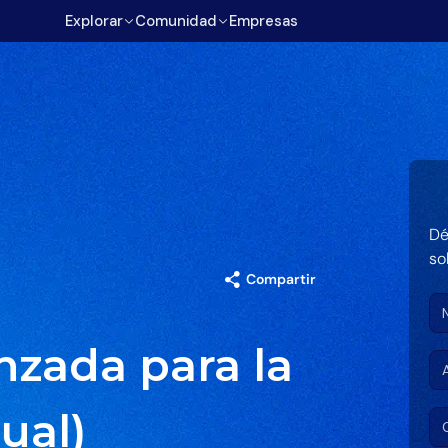
Explorar
Comunidad
Empresas
Dé
so
Compartir
zada para la
ual)