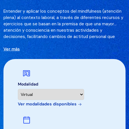
Entender y aplicar los conceptos del mindfulness (atención
plena) al contexto laboral, a través de diferentes recursos y
ejercicios que se basan en la premisa de que una mayor
atención y consciencia en nuestras actividades y
decisiones, facilitando cambios de actitud personal que
resultan en una mayor eficacia profesional y de bienestar
para el colaborador, con los correspondientes beneficios
Ver más
para la organización.
Modalidad
Ver modalidades disponibles