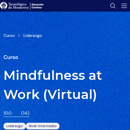
Tu folleto se ha enviado con éxito.
Encuéntralo en tu bandeja de correo.
Abrir folleto
Curso
Liderazgo
Curso
Mindfulness at
Work (Virtual)
10.0
(14)
Liderazgo
Nivel: Intermedio